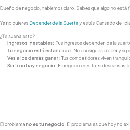
Dueño de negocio, hablemos claro. Sabes que algo no está
Ya no quieres
Depender de la Suerte
y estás Cansado de lidi
¿Te suena esto?
Ingresos inestables:
Tus ingresos dependen de la suerte
Tu negocio está estancado:
No consigues crecer y si pi
Ves a los demás ganar:
Tus competidores viven tranquilo
Sin ti no hay negocio:
El negocio eres tu, si descansas t
El problema
no es tu negocio
. El problema es que hoy no exi