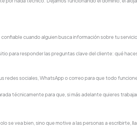
e por nada técnico. Dejamos funcionando el dominio, el aloja
ón confiable cuando alguien busca información sobre tu servicio
itio para responder las preguntas clave del cliente: qué haces
s redes sociales, WhatsApp o correo para que todo funcione
ada técnicamente para que, si más adelante quieres trabaja
o se vea bien, sino que motive a las personas a escribirte, ll