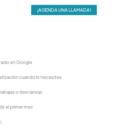
¡AGENDA UNA LLAMADA!
trado en Google
atización cuando lo necesites
trabajas o descansas
de el primer mes
c.