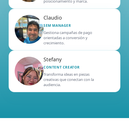
posicionamiento y marca.
Claudio
SEM MANAGER
Gestiona campañas de pago
orientadas a conversión y
crecimiento.
Stefany
CONTENT CREATOR
Transforma ideas en piezas
creativas que conectan con la
audiencia.