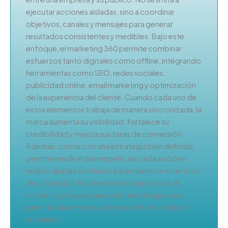
ejecutar acciones aisladas, sino a coordinar
objetivos, canales y mensajes para generar
resultados consistentes y medibles. Bajo este
enfoque, el marketing 360 permite combinar
esfuerzos tanto digitales como offline, integrando
herramientas como SEO, redes sociales,
publicidad online, email marketing y optimización
de la experiencia del cliente. Cuando cada uno de
estos elementos trabaja de manera sincronizada, la
marca aumenta su visibilidad, fortalece su
credibilidad y mejora sus tasas de conversión.
Además, contar con una estrategia bien definida
permite medir el desempeño de cada acción y
realizar ajustes continuos para maximizar el retorno
de la inversión. En un entorno competitivo, el
marketing requiere una visión estratégica que
permita a las empresas crecer de forma sólida y
sostenida.