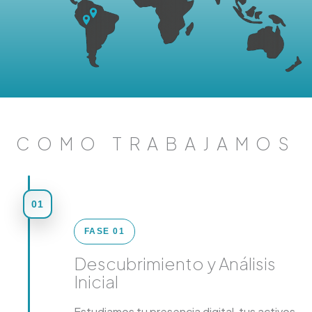
COMO TRABAJAMOS
01
FASE 01
Descubrimiento y Análisis
Inicial
Estudiamos tu presencia digital, tus activos