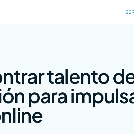
SER
trar talento d
ón para impulsa
nline