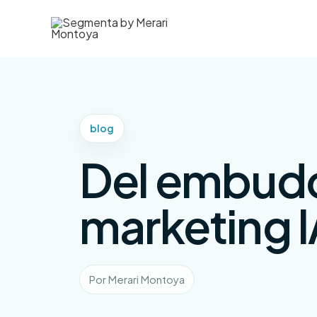
Ir
al
contenido
blog
Del embudo 
marketing I
Por Merari Montoya