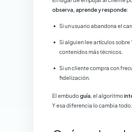
observa, aprende y responde
:
Si un usuario abandona el car
Si alguien lee artículos sobr
contenidos más técnicos.
Si un cliente compra con fre
fidelización.
El embudo
guía
, el algoritmo
int
Y esa diferencia lo cambia todo