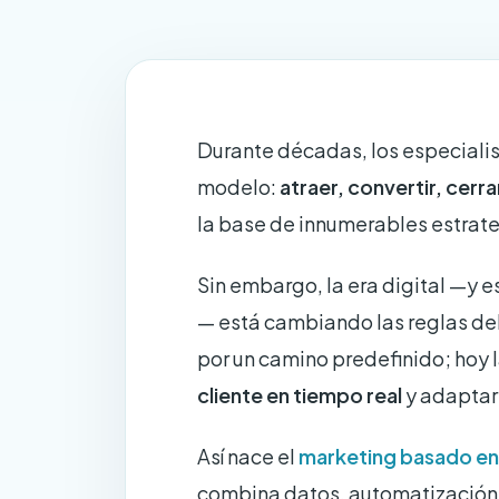
Durante décadas, los especiali
modelo:
atraer, convertir, cerrar
la base de innumerables estrat
Sin embargo, la era digital —y es
— está cambiando las reglas del 
por un camino predefinido; hoy
cliente en tiempo real
y adaptar
Así nace el
marketing basado en
combina datos, automatización e 